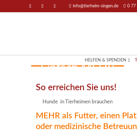
info@tierheim-singen.de
0 77
HELFEN & SPENDEN
Einfach MEHR
So erreichen Sie uns!
Wohlfühlmomente.
Hunde in Tierheimen brauchen
MEHR als Futter, einen Pla
oder medizinische Betreuun